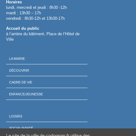
Horaires
lundi, mercredi et jeudi : 8h30 -12h
mardi : 13h30 – 17h
vendredi : 8h30-12h et 13h30-17h
Accueil du public
à l’arrière du bâtiment, Place de l’Hôtel de
Ville
LA MAIRIE
DÉCOUVRIR
CADRE DE VIE
ENFANCE/JEUNESSE
LOISIRS
SOCIAL/SANTÉ
Le site de la ville de codognan.fr utilise des