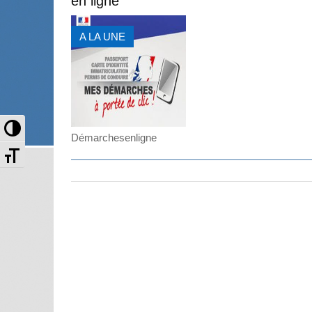
en ligne
A LA UNE
Passer en contraste élevé
Démarchesenligne
Changer la taille de la police