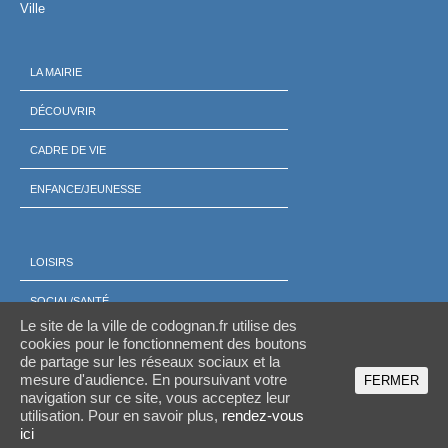
Ville
LA MAIRIE
DÉCOUVRIR
CADRE DE VIE
ENFANCE/JEUNESSE
LOISIRS
SOCIAL/SANTÉ
Le site de la ville de codognan.fr utilise des
ÉCONOMIE
cookies pour le fonctionnement des boutons
de partage sur les réseaux sociaux et la
mesure d'audience. En poursuivant votre
FERMER
navigation sur ce site, vous acceptez leur
utilisation. Pour en savoir plus,
rendez-vous
Mentions légales
/
Nous contacter
/ Codognan © 2026
ici