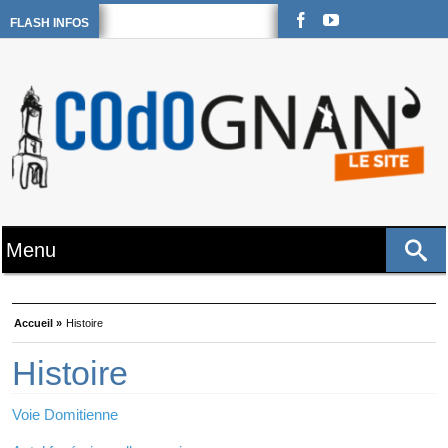
FLASH INFOS
Accueil »
Histoire
Histoire
Voie Domitienne