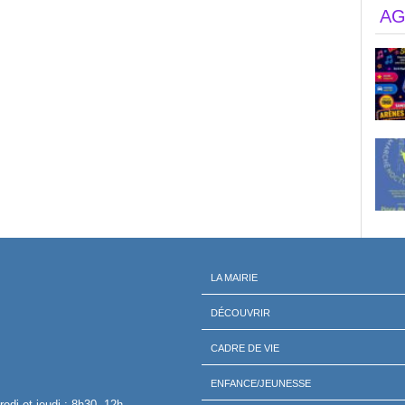
AG
LA MAIRIE
DÉCOUVRIR
CADRE DE VIE
ENFANCE/JEUNESSE
redi et jeudi : 8h30 -12h