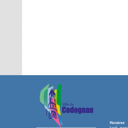
Horaires
lundi, merc