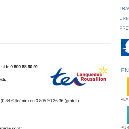
TRA
URB
PRÉ
est le
0 800 88 60 91
EN
edi.
PLA
,34 € ttc/min) ou 0 805 90 36 36 (gratuit)
PUB
rgèze sont :