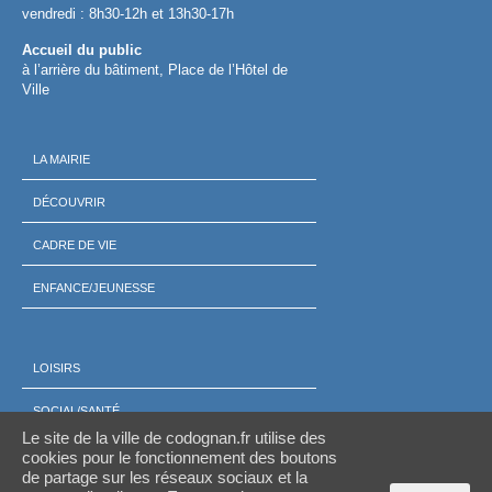
vendredi : 8h30-12h et 13h30-17h
Accueil du public
à l’arrière du bâtiment, Place de l’Hôtel de
Ville
LA MAIRIE
DÉCOUVRIR
CADRE DE VIE
ENFANCE/JEUNESSE
LOISIRS
SOCIAL/SANTÉ
Le site de la ville de codognan.fr utilise des
ÉCONOMIE
cookies pour le fonctionnement des boutons
de partage sur les réseaux sociaux et la