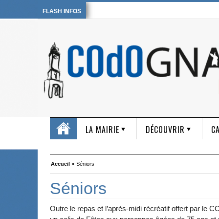
FLASH INFOS
LA MAIRIE
DÉCOUVRIR
CA
Accueil »
Séniors
Séniors
Outre le repas et l’après-midi récréatif offert par le