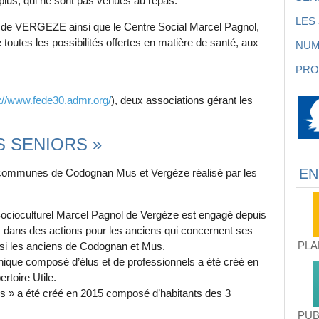
plus, qui ne sont pas venues au repas.
LES
et de VERGEZE ainsi que le Centre Social Marcel Pagnol,
 toutes les possibilités offertes en matière de santé, aux
NUM
PRO
://www.fede30.admr.org/
), deux associations gérant les
S SENIORS »
EN
unes de Codognan Mus et Vergèze réalisé par les
ocioculturel Marcel Pagnol de Vergèze est engagé depuis
 dans des actions pour les anciens qui concernent ses
PLA
si les anciens de Codognan et Mus.
que composé d’élus et de professionnels a été créé en
rtoire Utile.
s » a été créé en 2015 composé d’habitants des 3
PUB