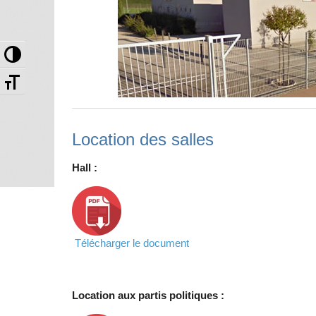
Passer en contraste élevé
Changer la taille de la police
Location des salles
Hall :
Télécharger le document
Location aux partis politiques :