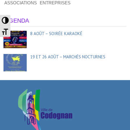
ASSOCIATIONS
ENTREPRISES
Passer en contraste élevé
AGENDA
Changer la taille de la police
8 AOÛT – SOIRÉE KARAOKÉ
19 ET 26 AOÛT – MARCHÉS NOCTURNES