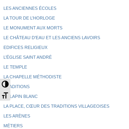
LES ANCIENNES ÉCOLES
LA TOUR DE L’HORLOGE
LE MONUMENT AUX MORTS
LE CHÂTEAU D’EAU ET LES ANCIENS LAVOIRS
EDIFICES RELIGIEUX
L’ÉGLISE SAINT ANDRÉ
LE TEMPLE
LA CHAPELLE MÉTHODISTE
Passer en contraste élevé
TRADITIONS
Changer la taille de la police
LE LAPIN BLANC
LA PLACE, CŒUR DES TRADITIONS VILLAGEOISES
LES ARÈNES
MÉTIERS