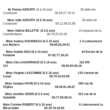
M. Florian ARZUFFI
(0 à 18 ans) 30 allée les
Coudourel 06.09.27.79.15
Mme Julie ARZUFFI (0 à 18 ans)
30 allée de
Coudourel 06.12.58.01.85
Mme Valérie BILLETTE (0 à 6 ans)
15 Impasse de la
Clairefontaine 06.78.25.03.39
Mme Audrey DOURNEAU (0 à 10 ans) 1 4 Lotissement
Les Muriers 06.68.26.29.01
Mme Sophie DIAZ (0 à 10 ans) 43 Enclos de la
Fontaine 07.82.77.36.20
Mme Clio LAGARRIGUE (0 à 18 ans) 181 RN
113 06.60.05.00.16
Mme Virginie LASCOMBE (0 à 18 ans) 135 chemin du
Canal 06.70.16.02.99
Mme Janique HAON (0 à 10 ans) 260 rue de
l’Eglise 06.59.81.40.87
Mme Jennifer DENIS (0 à 6 ans) 321 rue de la
Saladelle 06.77.00.08.41
Mme Corinne ROBERT (0 à 10 ans) 6 Lotissement Le
Micocoulier 06.30.78.18.94