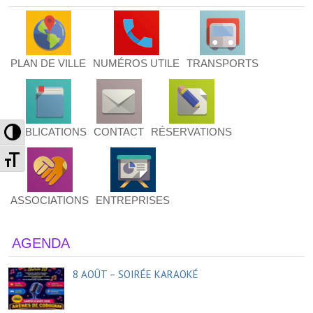
PLAN DE VILLE
NUMÉROS UTILE
TRANSPORTS
Passer en contraste élevé
PUBLICATIONS
CONTACT
RÉSERVATIONS
Changer la taille de la police
ASSOCIATIONS
ENTREPRISES
AGENDA
8 AOÛT – SOIRÉE KARAOKÉ