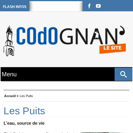
FLASH INFOS
Accueil »
Les Puits
Les Puits
L’eau, source de vie