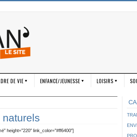
DRE DE VIE
ENFANCE/JEUNESSE
LOISIRS
SO
CA
 naturels
TRA
ENV
é” height=”220″ link_color=”#ff6400″]
PRO