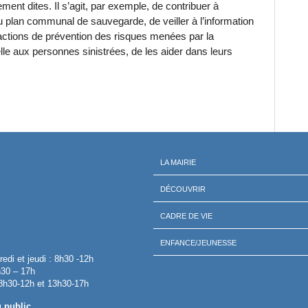
ent dites. Il s’agit, par exemple, de contribuer à
 du plan communal de sauvegarde, de veiller à l’information
x actions de prévention des risques menées par la
e aux personnes sinistrées, de les aider dans leurs
LA MAIRIE
DÉCOUVRIR
CADRE DE VIE
ENFANCE/JEUNESSE
redi et jeudi : 8h30 -12h
h30 – 17h
 8h30-12h et 13h30-17h
u public