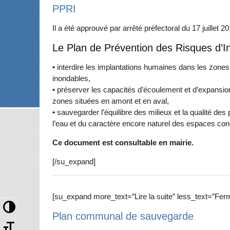
PPRI
Il a été approuvé par arrêté préfectoral du 17 juillet 2
Le Plan de Prévention des Risques d’
• interdire les implantations humaines dans les zones
inondables,
• préserver les capacités d’écoulement et d’expansio
zones situées en amont et en aval,
• sauvegarder l’équilibre des milieux et la qualité d
l’eau et du caractère encore naturel des espaces co
Ce document est consultable en mairie.
[/su_expand]
[su_expand more_text=”Lire la suite” less_text=”Ferm
Passer en contraste élevé
Plan communal de sauvegarde
Changer la taille de la police