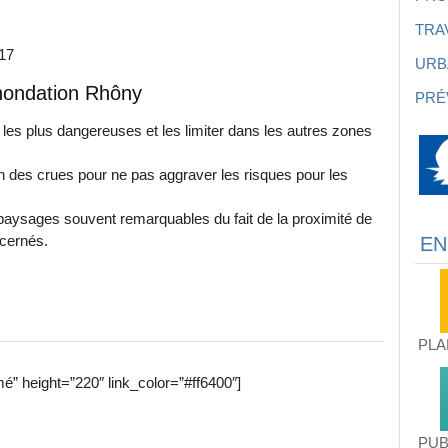
TRA
017
URB
Inondation Rhôny
PRÉ
 les plus dangereuses et les limiter dans les autres zones
n des crues pour ne pas aggraver les risques pour les
es paysages souvent remarquables du fait de la proximité de
ncernés.
EN
PLA
é” height=”220″ link_color=”#ff6400″]
PUB