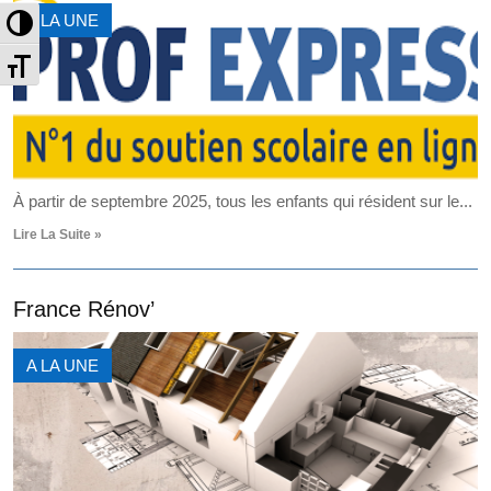
Passer en contraste élevé
A LA UNE
Changer la taille de la police
À partir de septembre 2025, tous les enfants qui résident sur le...
Lire La Suite »
France Rénov’
A LA UNE