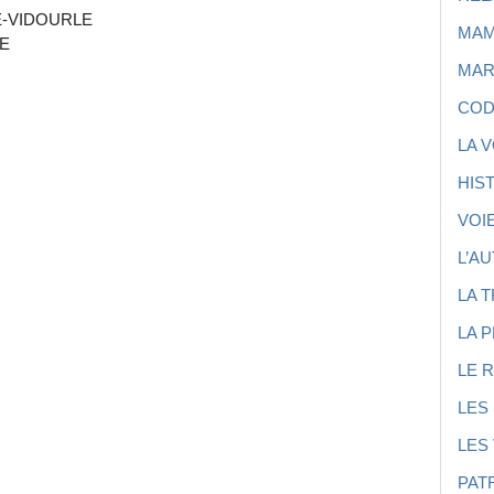
-VIDOURLE
MA
SE
MAR
COD
LA 
HIS
VOI
L’A
LA 
LA 
LE 
LES
LES
PAT