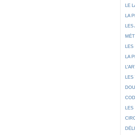
LE 
LA 
LES
MÉT
LES
LA 
L’AR
LES
DOU
COD
LES
CIR
DÉL