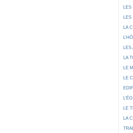
LES
LES
LA 
L’HÔ
LES
LA 
LE 
LE 
EDI
L’É
LE 
LA 
TRA