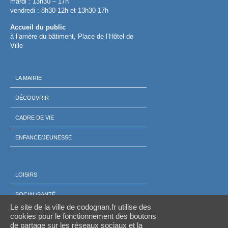
mardi : 13h30 – 17h
vendredi : 8h30-12h et 13h30-17h
Accueil du public
à l’arrière du bâtiment, Place de l’Hôtel de
Ville
LA MAIRIE
DÉCOUVRIR
CADRE DE VIE
ENFANCE/JEUNESSE
LOISIRS
SOCIAL/SANTÉ
Le site de la ville de codognan.fr utilise des
ÉCONOMIE
cookies pour le fonctionnement des boutons
de partage sur les réseaux sociaux et la