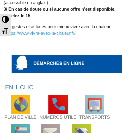
(accessible en anglais) ;
3/ En cas de doute ou si aucune offre n’est disponible,
appelez le 15.
Passer en contraste élevé
Les gestes et astuces pour mieux vivre avec la chaleur
Changer la taille de la police
:
https://www.vivre-avec-la-chaleur.fr/
EN 1 CLIC
PLAN DE VILLE
NUMÉROS UTILE
TRANSPORTS