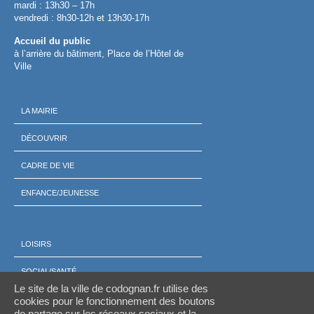
mardi : 13h30 – 17h
vendredi : 8h30-12h et 13h30-17h
Accueil du public
à l’arrière du bâtiment, Place de l’Hôtel de
Ville
LA MAIRIE
DÉCOUVRIR
CADRE DE VIE
ENFANCE/JEUNESSE
LOISIRS
SOCIAL/SANTÉ
Le site de la ville de codognan.fr utilise des
ÉCONOMIE
cookies pour le fonctionnement des boutons
de partage sur les réseaux sociaux et la