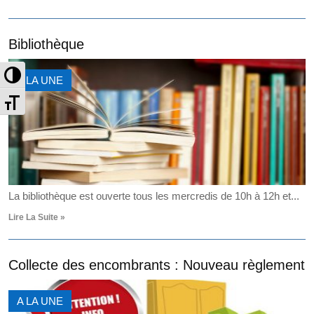
Bibliothèque
Passer en contraste élevé
A LA UNE
Changer la taille de la police
La bibliothèque est ouverte tous les mercredis de 10h à 12h et...
Lire La Suite »
Collecte des encombrants : Nouveau règlement
A LA UNE