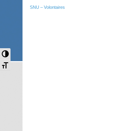
SNU – Volontaires
Passer en contraste élevé
Changer la taille de la police